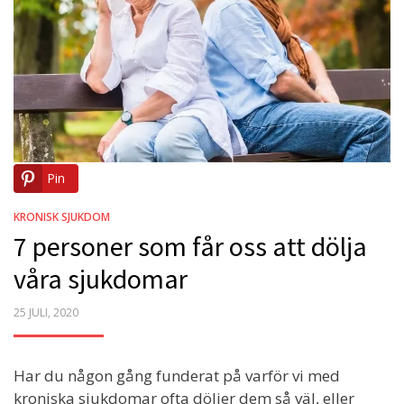
Pin
KRONISK SJUKDOM
7 personer som får oss att dölja
våra sjukdomar
POSTED
25 JULI, 2020
ON
Har du någon gång funderat på varför vi med
kroniska sjukdomar ofta döljer dem så väl, eller