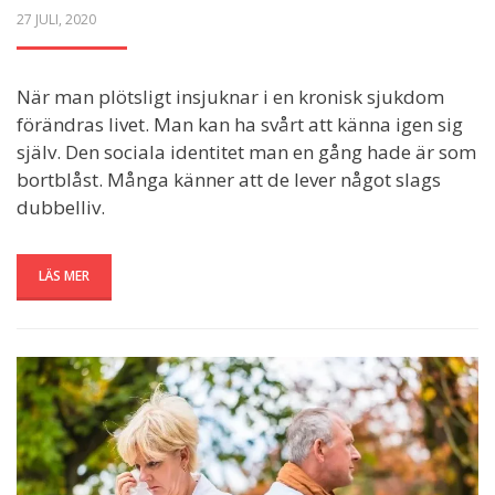
POSTED
27 JULI, 2020
ON
När man plötsligt insjuknar i en kronisk sjukdom
förändras livet. Man kan ha svårt att känna igen sig
själv. Den sociala identitet man en gång hade är som
bortblåst. Många känner att de lever något slags
dubbelliv.
LÄS MER