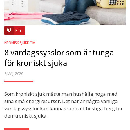
Pin
KRONISK SJUKDOM
8 vardagssysslor som är tunga
för kroniskt sjuka
POSTED
8 MAJ, 2020
ON
Som kroniskt sjuk måste man hushålla noga med
sina små energiresurser. Det här är några vanliga
vardagssysslor kan kännas som att bestiga berg för
den kroniskt sjuka.