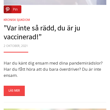
Pin
KRONISK SJUKDOM
”Var inte så rädd, du är ju
vaccinerad!”
POSTED
2 OKTOBER, 2021
ON
Har du känt dig ensam med dina pandemirädslor?
Har du fått höra att du bara överdriver? Du är inte
ensam.
LÄS MER