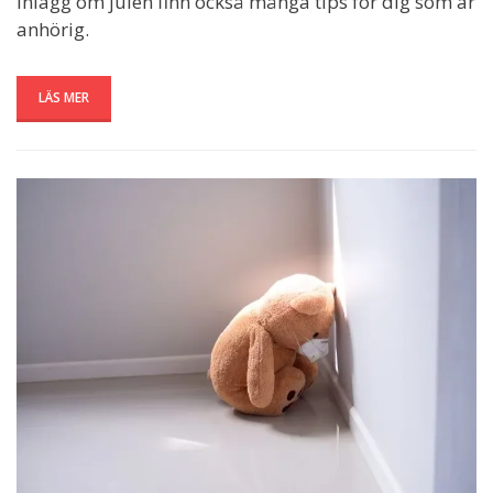
inlägg om julen finn också många tips för dig som är
anhörig.
LÄS MER