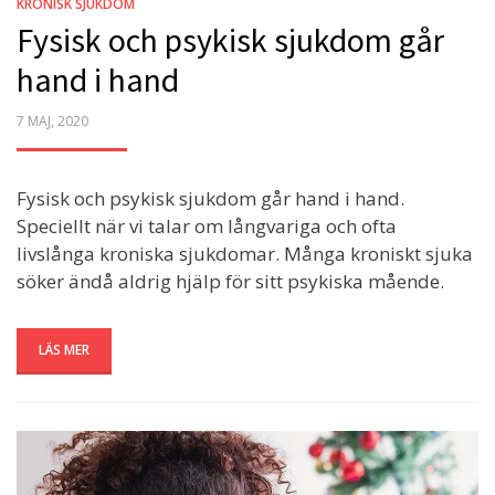
KRONISK SJUKDOM
Fysisk och psykisk sjukdom går
hand i hand
POSTED
7 MAJ, 2020
ON
Fysisk och psykisk sjukdom går hand i hand.
Speciellt när vi talar om långvariga och ofta
livslånga kroniska sjukdomar. Många kroniskt sjuka
söker ändå aldrig hjälp för sitt psykiska mående.
LÄS MER