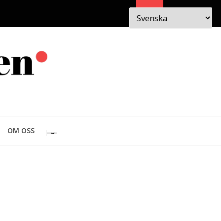
Sök
 I
OM
OM OSS
EN