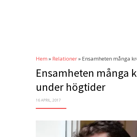
Hem
»
Relationer
»
Ensamheten många kro
Ensamheten många kr
under högtider
POSTED
16 APRIL, 2017
ON