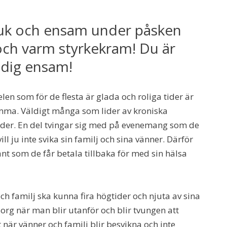
 sjuk och ensam under påsken
 och varm styrkekram! Du är
 dig ensam!
len som för de flesta är glada och roliga tider är
mma. Väldigt många som lider av kroniska
ider. En del tvingar sig med på evenemang som de
ll ju inte svika sin familj och sina vänner. Därför
nt som de får betala tillbaka för med sin hälsa
och familj ska kunna fira högtider och njuta av sina
sorg när man blir utanför och blir tvungen att
lt när vänner och familj blir besvikna och inte