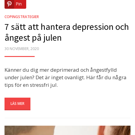
Pin
COPINGSTRATEGIER
7 sätt att hantera depression och
ångest på julen
POSTED
30 NOVEMBER, 2020
ON
Känner du dig mer deprimerad och ångestfylld
under julen? Det är inget ovanligt. Här får du några
tips för en stressfri jul.
LÄS MER