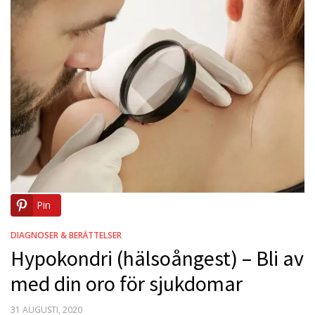
Pin
DIAGNOSER & BERÄTTELSER
Hypokondri (hälsoångest) – Bli av
med din oro för sjukdomar
POSTED
31 AUGUSTI, 2020