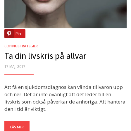
Pin
COPINGSTRATEGIER
Ta din livskris på allvar
POSTED
17 MAJ, 2017
ON
Att få en sjukdomsdiagnos kan vända tillvaron upp
och ner. Det är inte ovanligt att det leder till en
livskris som också påverkar de anhöriga. Att hantera
den i tid är viktigt.
LÄS MER