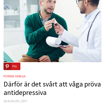
Pin
PSYKISK OHÄLSA
Därför är det svårt att våga pröva
antidepressiva
POSTED
28 AUGUSTI, 2017