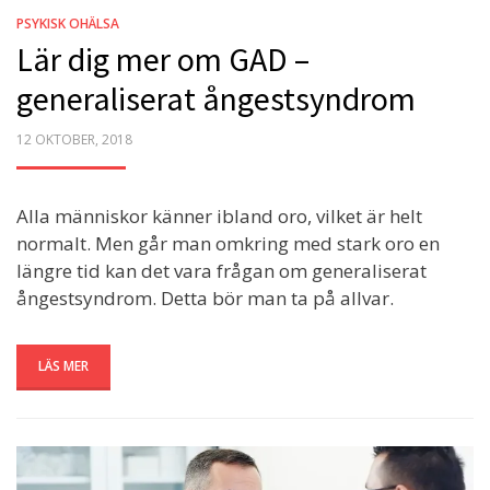
PSYKISK OHÄLSA
Lär dig mer om GAD –
generaliserat ångestsyndrom
POSTED
12 OKTOBER, 2018
ON
Alla människor känner ibland oro, vilket är helt
normalt. Men går man omkring med stark oro en
längre tid kan det vara frågan om generaliserat
ångestsyndrom. Detta bör man ta på allvar.
LÄS MER