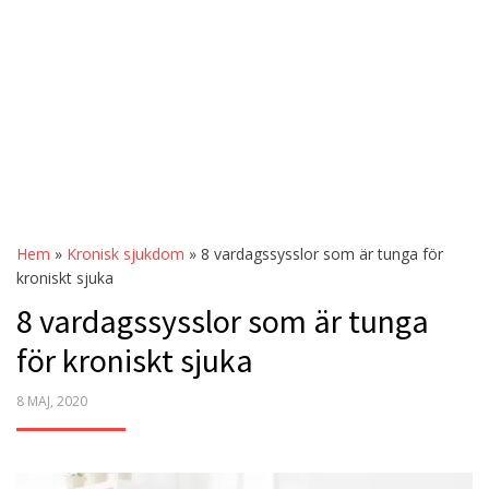
Hem
»
Kronisk sjukdom
»
8 vardagssysslor som är tunga för
kroniskt sjuka
8 vardagssysslor som är tunga
för kroniskt sjuka
POSTED
8 MAJ, 2020
ON