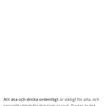
Att äta och dricka ordentligt
är viktigt för alla, och
speciellt viktigt för den som är sjuk. Tyvärr är det