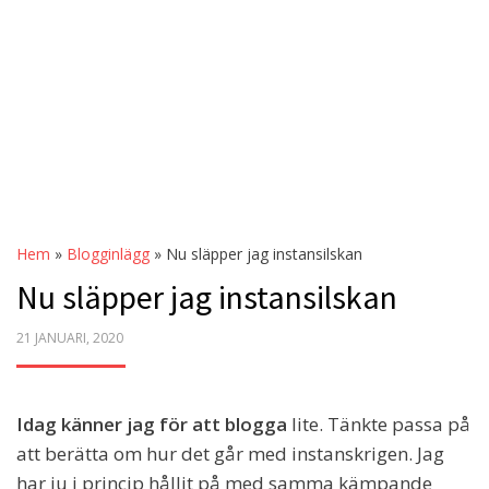
Hem
»
Blogginlägg
»
Nu släpper jag instansilskan
Nu släpper jag instansilskan
POSTED
21 JANUARI, 2020
ON
Idag känner jag för att blogga
lite. Tänkte passa på
att berätta om hur det går med instanskrigen. Jag
har ju i princip hållit på med samma kämpande