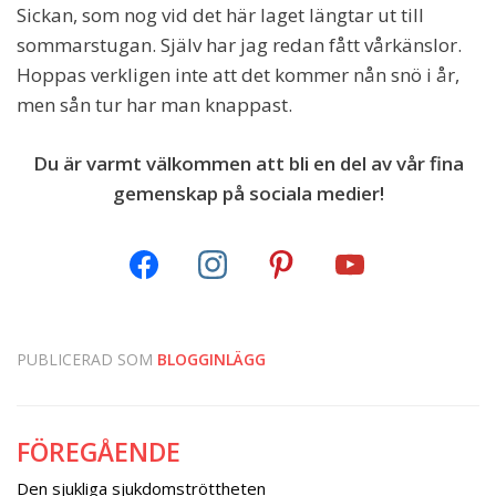
Sickan, som nog vid det här laget längtar ut till
sommarstugan. Själv har jag redan fått vårkänslor.
Hoppas verkligen inte att det kommer nån snö i år,
men sån tur har man knappast.
Du är varmt välkommen att bli en del av vår fina
gemenskap på sociala medier!
PUBLICERAD SOM
BLOGGINLÄGG
FÖREGÅENDE
Inläggsnavigering
Den sjukliga sjukdomströttheten