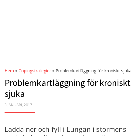
Hem
»
Copingstrategier
»
Problemkartläggning för kroniskt sjuka
Problemkartläggning för kroniskt
sjuka
POSTED
3 JANUARI, 2017
ON
Ladda ner och fyll i Lungan i stormens