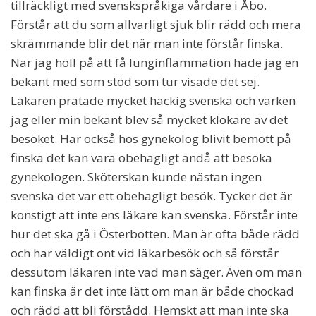
tillräckligt med svenskspråkiga vårdare i Åbo.
Förstår att du som allvarligt sjuk blir rädd och mera
skrämmande blir det när man inte förstår finska.
När jag höll på att få lunginflammation hade jag en
bekant med som stöd som tur visade det sej.
Läkaren pratade mycket hackig svenska och varken
jag eller min bekant blev så mycket klokare av det
besöket. Har också hos gynekolog blivit bemött på
finska det kan vara obehagligt ändå att besöka
gynekologen. Sköterskan kunde nästan ingen
svenska det var ett obehagligt besök. Tycker det är
konstigt att inte ens läkare kan svenska. Förstår inte
hur det ska gå i Österbotten. Man är ofta både rädd
och har väldigt ont vid läkarbesök och så förstår
dessutom läkaren inte vad man säger. Även om man
kan finska är det inte lätt om man är både chockad
och rädd att bli förstådd. Hemskt att man inte ska