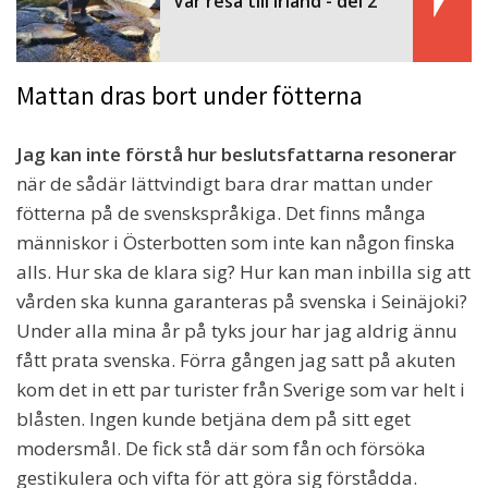
Vår resa till Irland - del 2
Mattan dras bort under fötterna
Jag kan inte förstå hur beslutsfattarna resonerar
när de sådär lättvindigt bara drar mattan under
fötterna på de svenskspråkiga. Det finns många
människor i Österbotten som inte kan någon finska
alls. Hur ska de klara sig? Hur kan man inbilla sig att
vården ska kunna garanteras på svenska i Seinäjoki?
Under alla mina år på tyks jour har jag aldrig ännu
fått prata svenska. Förra gången jag satt på akuten
kom det in ett par turister från Sverige som var helt i
blåsten. Ingen kunde betjäna dem på sitt eget
modersmål. De fick stå där som fån och försöka
gestikulera och vifta för att göra sig förstådda.