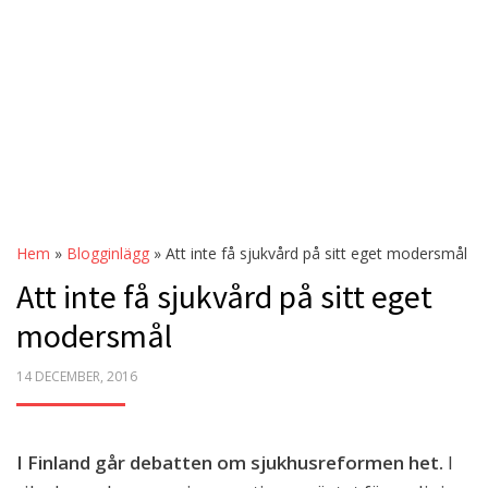
Hem
»
Blogginlägg
»
Att inte få sjukvård på sitt eget modersmål
Att inte få sjukvård på sitt eget
modersmål
POSTED
14 DECEMBER, 2016
ON
I Finland går debatten om sjukhusreformen het.
I