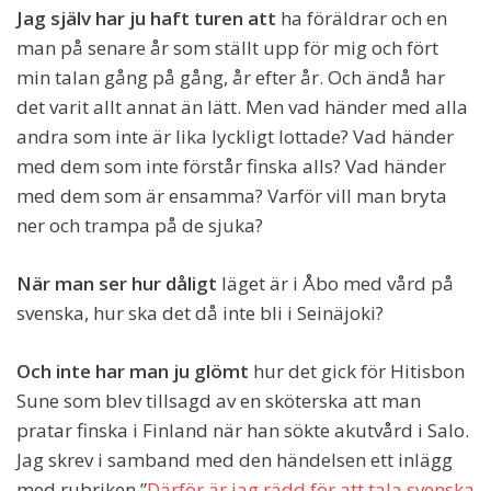
Jag själv har ju haft turen att
ha föräldrar och en
man på senare år som ställt upp för mig och fört
min talan gång på gång, år efter år. Och ändå har
det varit allt annat än lätt. Men vad händer med alla
andra som inte är lika lyckligt lottade? Vad händer
med dem som inte förstår finska alls? Vad händer
med dem som är ensamma? Varför vill man bryta
ner och trampa på de sjuka?
När man ser hur dåligt
läget är i Åbo med vård på
svenska, hur ska det då inte bli i Seinäjoki?
Och inte har man ju glömt
hur det gick för Hitisbon
Sune som blev tillsagd av en sköterska att man
pratar finska i Finland när han sökte akutvård i Salo.
Jag skrev i samband med den händelsen ett inlägg
med rubriken ”
Därför är jag rädd för att tala svenska