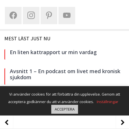
MEST LÄST JUST NU
En liten kattrapport ur min vardag
Avsnitt 1 – En podcast om livet med kronisk
sjukdom
Vi använder cookies för att förbättra din upplevelse. Genom att
Lungan i stormen förbättras
acceptera godkänner du att vi använder cookies.
Inställningar
ACCEPTERA
DELA DET HÄR
ÖVERSÄTT SIDAN