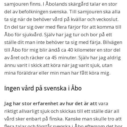
samjouren finns. I Åbolands skärgård talar en stor
del av befolkningen svenska. Till samjouren ska alla
ta sig när de behöver vård på kvällar och veckoslut.
En del tar sig över med flera färjor för att komma till
Åbo för sjukvård. Själv har jag tur och bor på ett
ställe dit man inte behöver ta sig med färja. Bilvägen
till Åbo för mig blir ändå ca 40 kilometer en stor del
av året och räcker ca 45 minuter. Själv har jag aldrig
ännu varit i skick att köra när jag varit sjuk, utan
mina föräldrar eller min man har fått köra mig.
Ingen vård på svenska i Åbo
Jag har stor erfarenhet av hur det är att
vara
riktigt allvarligt sjuk och skickas till ett ställe där all
vård sker enbart på finska. Kanske man skulle tro att
flera talar och förstår svenska i Åbo eftersom det bor