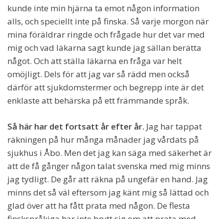
kunde inte min hjärna ta emot någon information
alls, och speciellt inte på finska. Så varje morgon när
mina föräldrar ringde och frågade hur det var med
mig och vad läkarna sagt kunde jag sällan berätta
något. Och att ställa läkarna en fråga var helt
omöjligt. Dels för att jag var så rädd men också
därför att sjukdomstermer och begrepp inte är det
enklaste att behärska på ett främmande språk.
Så här har det fortsatt år efter år.
Jag har tappat
räkningen på hur många månader jag vårdats på
sjukhus i Åbo. Men det jag kan säga med säkerhet är
att de få gånger någon talat svenska med mig minns
jag tydligt. De går att räkna på ungefär en hand. Jag
minns det så väl eftersom jag känt mig så lättad och
glad över att ha fått prata med någon. De flesta
finskspråkiga har inte brytt sig om att prata med