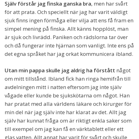
Själv förstår jag finska ganska bra
, men har svårt
för att prata. Och speciellt när jag har varit väldigt
sjuk finns ingen förmåga eller vilja att ens få fram en
simpel mening på finska. Allt känns hopplöst, man
är sjuk och livrädd. Paniken och rädslorna tar över
och då fungerar inte hjärnan som vanligt. Inte ens på
det egna språket har jag orkat kommunicera ibland.
Utan min pappa skulle jag aldrig ha förstått
något
om mitt tillstånd. Ibland fick han ringa hemifrån till
avdelningen mitt i natten eftersom jag inte själv
vågade eller kunde be sjukskötarna om något. Han
har pratat med alla världens läkare och kirurger för
min del när jag själv inte har klarat av det. Allt jag
själv har kunnat fråga om är riktigt enkla saker som
till exempel om jag kan få en värktablett eller ett
glas vatten. Allt annat har varit för svårt och skulle