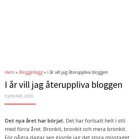
Hem
»
Blogginlägg
»
I år vill jag återuppliva bloggen
I år vill jag återuppliva bloggen
POSTED
6 JANUARI, 2020
ON
Det nya året har börjat.
Det har fortsatt helt i stil
med förra året. Bronkit, bronkit och mera bronkit.
För några dagar sen gjorde jag det stora misstaget