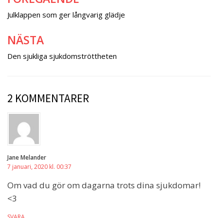
Inläggsnavigering
Julklappen som ger långvarig glädje
NÄSTA
Den sjukliga sjukdomströttheten
2 KOMMENTARER
Jane Melander
7 januari, 2020 kl. 00:37
Om vad du gör om dagarna trots dina sjukdomar!
<3
SVARA