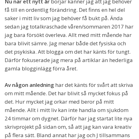
Nu när ett nytt år
börjar känner jag att jag behöver
få till en ordentlig förändring. Det finns en hel del
saker i mitt liv som jag behöver få bukt på. Ända
sedan jag totalkraschade våren/sommaren 2017 har
jag bara försökt överleva. Allt med mitt mående har
bara blivit sämre. Jag menar både det fysiska och
det psykiska. Att blogga om det har känts för tungt.
Därför fokuserade jag mera på artiklar än hederliga
gamla blogginlägg förra året.
Av någon anledning
har det känts för svårt att skriva
om mitt mående. Det har blivit så mycket fokus på
det. Hur mycket jag orkar med beror på mitt
mående. Allt i mitt liv kan inte handla om sjukdom
24 timmar om dygnet. Därför har jag startat lite nya
skrivprojekt på sidan om, så att jag kan vara kreativ
på flera sätt. Bland annat har jag och J tillsammans