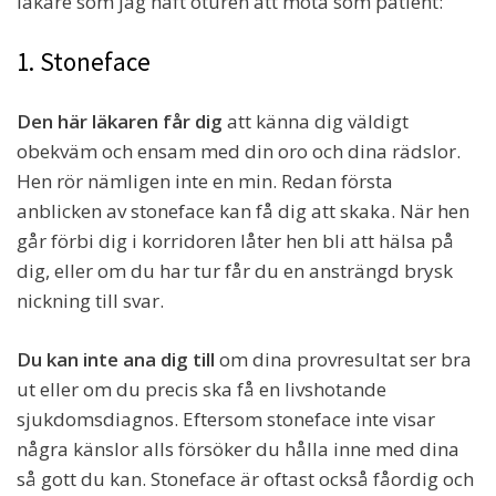
läkare som jag haft oturen att möta som patient:
1. Stoneface
Den här läkaren får dig
att känna dig väldigt
obekväm och ensam med din oro och dina rädslor.
Hen rör nämligen inte en min. Redan första
anblicken av stoneface kan få dig att skaka. När hen
går förbi dig i korridoren låter hen bli att hälsa på
dig, eller om du har tur får du en ansträngd brysk
nickning till svar.
Du kan inte ana dig till
om dina provresultat ser bra
ut eller om du precis ska få en livshotande
sjukdomsdiagnos. Eftersom stoneface inte visar
några känslor alls försöker du hålla inne med dina
så gott du kan. Stoneface är oftast också fåordig och