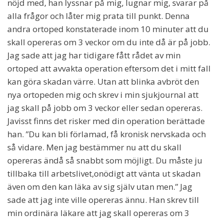
nöjd med, han lyssnar på mig, lugnar mig, svarar på
alla frågor och låter mig prata till punkt. Denna
andra ortoped konstaterade inom 10 minuter att du
skall opereras om 3 veckor om du inte då är på jobb.
Jag sade att jag har tidigare fått rådet av min
ortoped att avvakta operation eftersom det i mitt fall
kan göra skadan värre. Utan att blinka avbröt den
nya ortopeden mig och skrev i min sjukjournal att
jag skall på jobb om 3 veckor eller sedan opereras.
Javisst finns det risker med din operation berättade
han. ”Du kan bli förlamad, få kronisk nervskada och
så vidare. Men jag bestämmer nu att du skall
opereras ändå så snabbt som möjligt. Du måste ju
tillbaka till arbetslivet,onödigt att vänta ut skadan
även om den kan läka av sig själv utan men.” Jag
sade att jag inte ville opereras ännu. Han skrev till
min ordinära läkare att jag skall opereras om 3