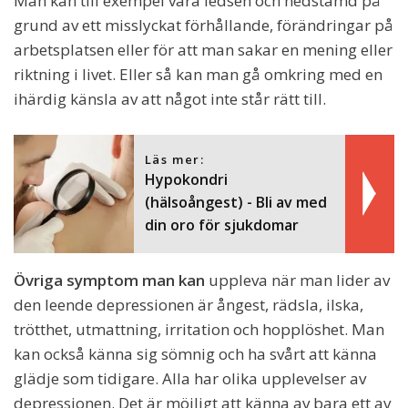
Man kan till exempel vara ledsen och nedstämd på
grund av ett misslyckat förhållande, förändringar på
arbetsplatsen eller för att man sakar en mening eller
riktning i livet. Eller så kan man gå omkring med en
ihärdig känsla av att något inte står rätt till.
Läs mer:
Hypokondri
(hälsoångest) - Bli av med
din oro för sjukdomar
Övriga symptom man kan
uppleva när man lider av
den leende depressionen är ångest, rädsla, ilska,
trötthet, utmattning, irritation och hopplöshet. Man
kan också känna sig sömnig och ha svårt att känna
glädje som tidigare. Alla har olika upplevelser av
depressionen. Det är möjligt att känna av bara ett av