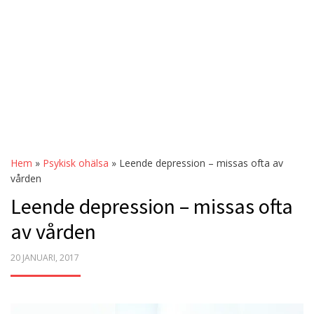
Hem
»
Psykisk ohälsa
»
Leende depression – missas ofta av
vården
Leende depression – missas ofta
av vården
POSTED
20 JANUARI, 2017
ON