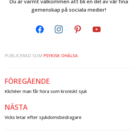
Du är varmt välkommen att bli en del av vår fina
gemenskap på sociala medier!
PUBLICERAD SOM
PSYKISK OHÄLSA
FÖREGÅENDE
Inläggsnavigering
Klichéer man får höra som kroniskt sjuk
NÄSTA
Vicks letar efter sjukdomsbedragare