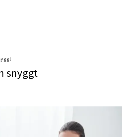
nyggt
ch snyggt