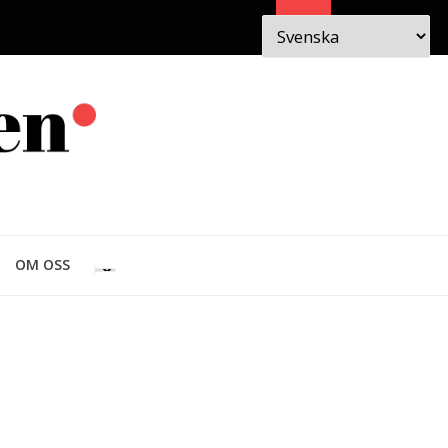
Sök
 I
OM
OM OSS
EN