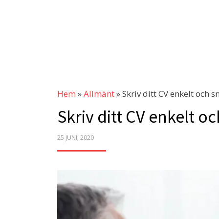
Hem
»
Allmänt
»
Skriv ditt CV enkelt och s
Skriv ditt CV enkelt o
POSTED
25 JUNI, 2020
ON