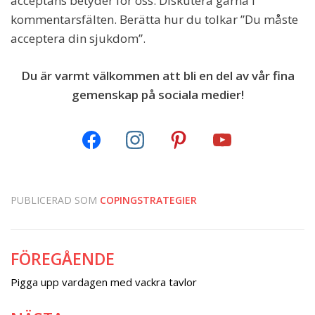
acceptans betyder för oss. Diskutera gärna i
kommentarsfälten. Berätta hur du tolkar ”Du måste
acceptera din sjukdom”.
Du är varmt välkommen att bli en del av vår fina
gemenskap på sociala medier!
PUBLICERAD SOM
COPINGSTRATEGIER
FÖREGÅENDE
Inläggsnavigering
Pigga upp vardagen med vackra tavlor