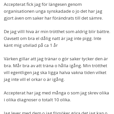
Accepterat fick jag för längesen genom
organisationen unga synskadade o jo det har jag
gjort även om saker har förändrats till det sämre.
De jag villl hiva är min trötthet som aldrig blir bättre.
Oavsett om bra el dålig natt är jag inte pigg. Inte
känt mig utvilad på ca 1 år
Värken gillar att jag tränar o gör saker tycker den är
bra. Mår bra av att träna o hålla igång. Min trötthet
vill egentligen jag ska ligga halva vakna tiden vilket
jag inte vill el orkar o är igång.
Accepterat har jag med många o som jag skrev olika
i olika diagnoser o totalt 10 olika.
Jag lever med dem o jag försöker göra det jag kan o